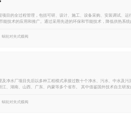
程项目的全过程管理，包括可研、设计、施工、设备采购、安装调试、运
和节能技术的应用和推广。通过采用先进的环保和节能技术，降低供热系统
化及能源利用率最大化。
蜗轮对夹式蝶阀
理及净水厂项目先后以多种工程模式承接过数十个净水、污水、中水及污
浙江、湖南、山西、广东、内蒙等多个省市。 其中借鉴国外技术自主研发
的进展，已建成一个处理能力100吨/天的示范工程，为公司的持续健康发
蜗轮对夹式蝶阀