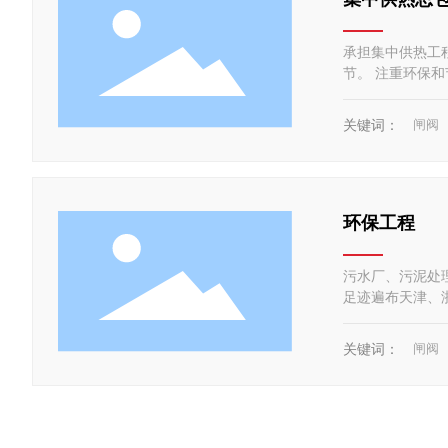
承担集中供热工
节。 注重环保
到能源输配合理
闸阀
关键词：
环保工程
污水厂、污泥处
足迹遍布天津、
术已取得应用性
活力
闸阀
关键词：