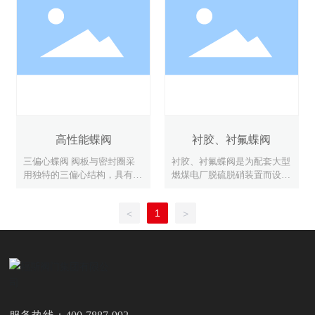
高性能蝶阀
衬胶、衬氟蝶阀
三偏心蝶阀 阀板与密封圈采
衬胶、衬氟蝶阀是为配套大型
用独特的三偏心结构，具有结
燃煤电厂脱硫脱硝装置而设计
构紧凑、切断性能好使用寿命
开发的浆液管道专用阀及适用
长等特点，兼备调节和切断两
于各种工业领域管道中液体和
1
<
>
种功能。广泛应用于化工、电
气体(包括蒸汽)的输送，特别
力、轻纺、食品、医药、造纸
是具有腐蚀性介质的适用场
等工业部门及市政工程、水厂
合，如:硫酸、磷酸、氢氟
等管道对自来水、污水、油类
酸、氯气、强碱、王水等具有
液体或空气、煤气、天然气、
强腐蚀性的介质。该产品具有
水蒸气的介质进行截止或调节
切断性能好、抗腐蚀性强、使
流量控制。<br/> 本系列产品
用寿命长等特点。
公称压力等级有PN(MPa)0.6、