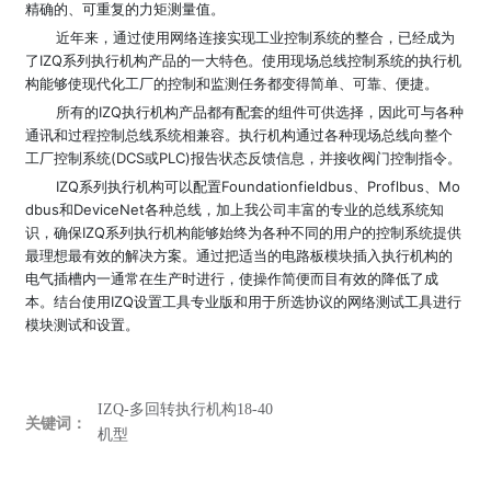
精确的、可重复的力矩测量值。
近年来，通过使用网络连接实现工业控制系统的整合，已经成为
了IZQ系列执行机构产品的一大特色。使用现场总线控制系统的执行机
构能够使现代化工厂的控制和监测任务都变得简单、可靠、便捷。
所有的IZQ执行机构产品都有配套的组件可供选择，因此可与各种
通讯和过程控制总线系统相兼容。执行机构通过各种现场总线向整个
工厂控制系统(DCS或PLC)报告状态反馈信息，并接收阀门控制指令。
IZQ系列执行机构可以配置Foundationfieldbus、Proflbus、Mo
dbus和DeviceNet各种总线，加上我公司丰富的专业的总线系统知
识，确保IZQ系列执行机构能够始终为各种不同的用户的控制系统提供
最理想最有效的解决方案。通过把适当的电路板模块插入执行机构的
电气插槽内一通常在生产时进行，使操作简便而目有效的降低了成
本。结台使用IZQ设置工具专业版和用于所选协议的网络测试工具进行
模块测试和设置。
IZQ-多回转执行机构18-40
关键词：
机型