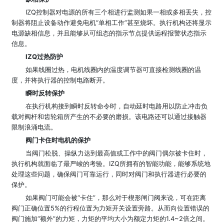
IZQ控制器对电源的所有三个相进行监测如果一相或多相丢失，控
制器将阻止设备动作避免电机“单相工作”甚至烧坏。执行机构还将显示
电源缺相信息，并且能够从可组态的指示节点提供远程报警状态指示
信息。
IZQ过热防护
如果线圈过热，电机线圈内的温度调节器可直接检测线圈的温
度，并将执行器的控制电路断开。
瞬时反转保护
在执行机构接到瞬时反转命令时，自动延时电路用以防止冲击负
载对阀杆和齿轮箱所产生的不必要的磨损。该电路还可以通过接触器
限制浪涌电流。
阀门卡住时电机的保护
当阀门松脱、操纵力达到最高值或工作中的阀门偶尔被卡住时，
执行机构就面临了最严峻的考验。IZQ所拥有的智能功能，能够系统地
处理这些问题，确保阀门可靠运行，同时对阀门和执行器进行必要的
保护。
如果阀门可能会被“卡住”，那么对于楔形闸门阀来说，可在距离
阀门正确位置5%的行程位置为力矩开关设置旁路。从而向位置错误的
阀门施加“额外”的力矩，力矩的平均大小为额定力矩的1.4~2倍之间。