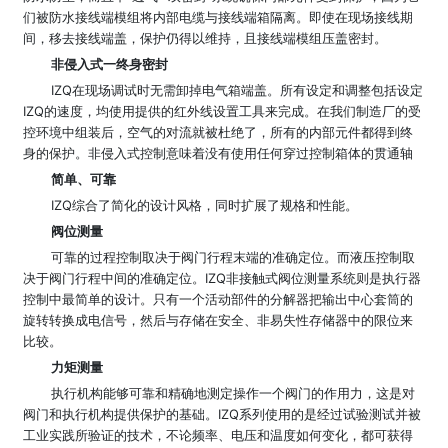
们被防水接线端模组将内部电缆与接线端箱隔离。即使在现场接线期
间，移去接线端盖，保护仍得以维持，且接线端模组压盖密封。
非侵入式一终身密封
IZQ在现场调试时无需卸掉电气箱端盖。所有设定和调整包括设定
IZQ的速度，均使用提供的红外线设置工具来完成。在我们制造厂的受
控环境中组装后，空气的对流就被杜绝了，所有的内部元件都得到终
身的保护。非侵入式控制意味着没有使用任何穿过控制箱体的贯通轴
简单、可靠
IZQ综合了简化的设计风格，同时扩展了规格和性能。
阀位测量
可靠的过程控制取决于阀门行程末端的准确定位。而液压控制取
决于阀门行程中间的准确定位。IZQ非接触式阀位测量系统则是执行器
控制中最简单的设计。只有一个活动部件的分解器把输出中心套筒的
旋转转换成电信号，然后与存储在安全、非易失性存储器中的限位来
比较。
力矩测量
执行机构能够可靠和精确地测定操作一个阀门的作用力，这是对
阀门和执行机构提供保护的基础。IZQ系列使用的是经过试验测试并被
工业实践所验证的技术，不论频率、电压和温度如何变化，都可获得