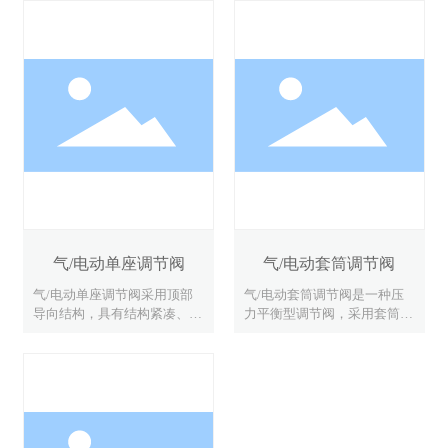
气/电动单座调节阀
气/电动套筒调节阀
气/电动单座调节阀采用顶部
气/电动套筒调节阀是一种压
导向结构，具有结构紧凑、体
力平衡型调节阀，采用套筒导
积小、重量轻、动作灵敏等特
向、压力平衡型双密封面阀芯
点。流道呈S流线型，压降损
结构。整体具有工作平稳、允
失小，流通能力大，流量特性
许压差大、噪音低等特点。配
精确、维护方便等优点。配用
用多弹簧执行机构或电动执行
多弹簧执行机构或电动执行机
机构，适用于流量大，阀前后
构，可用于苛刻的工作条件。
压差较大，泄漏要求不高的工
特别适用于允许泄漏量小、阀
作场合。<br/> 本系列产品有