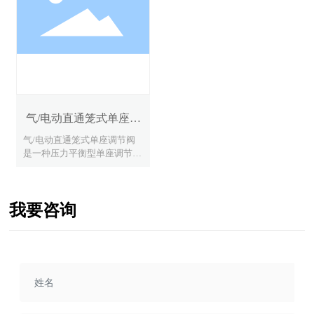
前后压差不大的工作场合。</
标准型、波纹管密封型、保温
br>本系列产品有标准型、散
夹套型、高温型、低温型等多
热型、低温型、调节切断型、
个品种。产品公称压力等级有
波纹管密封型、夹套保温型等
PN(MPa)1.6、2.5、4.0、6.4、
多种型式。产品公称压力等级
10.0:阀体口径范围DN(mm)40
有PN(MPa)1.6、2.5、4.0、6.
~400;适用流体温度-196~+56
4、10.0(150lb、300lb、600l
0℃;泄漏量标准有I级、流量
b);阀体口径范围DN(mm)20~4
特性有直线、等百分比，多种
气/电动直通笼式单座调
00(3/4”~16”):适用流体温度-1
品种规格可供选择。
96~+560℃范围内多种档次:泄
节阀
气/电动直通笼式单座调节阀
漏量标准有级、V级、V级;流
是一种压力平衡型单座调节
量特性有直线、等百分比。多
阀，采用笼式套筒导向、单座
种品种规格可供选择。
密封结构，流道呈S流线型，
选用进口MA43系列平衡密封
我要咨询
环。整体具有工作平稳、允许
压差大、流量特性精确、音低
等特点。配用多弹簧执行机构
或电动执行机构，适用于允许
泄漏小、阀前后压差较大的工
作场合。<br/> 本系列产品有
标准型、波纹管密封型、保温
夹套型、高温型、低温型等多
个品种。产品公称压力等级有