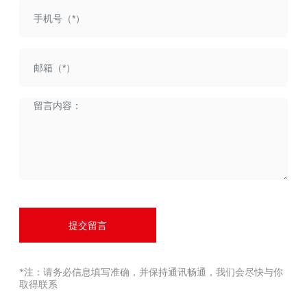
PN(MPa)1.6、2.5、4.0、6.4、
10.0;阀体口径范围DN(mm)40
~400;适用流体温度-150~+25
0℃:泄漏量标准有IV级，流量
特性有直线、等百分比，多种
品种规格 可供选择。
提交留言
*注：请务必信息填写准确，并保持通讯畅通，我们会尽快与你
取得联系