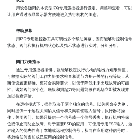
用设备随附的本安型IZQ专用遥控器进行设定、调整和查看，可以
让用户通过液晶显示器方便地进入执行机构的组态。
帮助屏幕
用IZQ专用遥控器工具可调出多个帮助屏幕，因而能够对控制信号
状态、阀门和执行机构状态以及指示状态进行实时、分组分析。
阀门力矩指示
通过专用遥控器按键，就能够设定执行机构的输出力矩限制值，
可根据实际的阀门工作力矩要求检查和调节力矩开关的行程等级，从
而使设置更精确、更符合实际要求，以便于降低未来出现故障的可能
性。诸如阀门缩小点、底板和掘起力等问题能够在现场立即被发现并
加以检查评估。
在远控模式下，操作取决于两个独立的信号。以关阀命令为例，
同时提供一个远程关阀输入信号和关阀联锁输入信号，执行器将操
作，关闭阀门。如果只提供一个信号或一个信号丢失，执行机构将保
位或停止而防止故障。对于需要ESD的应用，可使用专用ESD输入，这
种输入的优先性高于本地或远程控制信号，从而在应用这种信号时，
将忽略任何当前或已应用的控制信号。