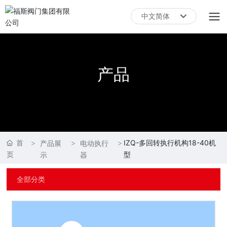
中文简体
English
中文简体
产品
首
IZQ-多回转执行机构18-40机
产品展
电动执行
页
型
示
器
全部分类