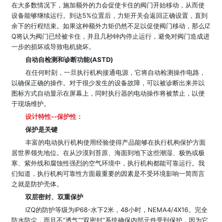
在大多数情况下，施加额外的力会促使卡住的阀门开始移动，从而使
设备能够继续运行。到达5%位置后，力矩开关会返回正确设置，直到
余下的行程结束。如果这种额外力矩仍然不足以促使阀门移动，那么IZ
Q将认为阀门已经被卡住，并且几秒钟内停止运行，避免对阀门造成进
一步的损坏或导致电机烧坏。
自动自检测和诊断功能(ASTD)
在任何时刻，一旦执行机构接通电源，它将自动检测操作电路，
以确保正确的操作。对于很少发生的设备故障，可以被诊断出来并以
图标方式自动显示在屏幕上，同时执行器的电动操作将被禁止，以便
于现场维护。
设计特性--保护性：
保护是关键
丰富的电动执行机构使用经验使得产品能够在执行机构保护方面
居世界领先地位。在从沙漠到苔原、海面到地下这些潮湿、极热或极
寒、紫外线和腐蚀性强烈的空气环境中，执行机构都能可靠运行。我
们知道，执行机构可靠性方面最重要的因素是不受环境影响一简而言
之就是防护壳体。
双层密封、双重保护
IZQ的防护等级为IP68-水下2米，48小时，NEMA4/4X16。完全
防水防尘，而且不“透气”“双密封”系统确保内部元件受到保护，因为它