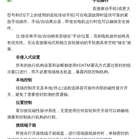
手动操作
直接驱动手轮(或更大
型号和IZQ下上的使用的齿轮传动手轮)可在电源故障时提供可靠的紧
急手动操作。手动/自动离台器，即使在电机运行时也可以确保安全操
作。
注:除非将手动/自动柄有意锁在“手动’位置，否则电机操作始终具
有优先性。无论直接驱动式和独立齿轮驱动的手轮都具有空程“锤击”效
果。
非侵入式设置
所有的执行机构设置和诊断都使用IrDATM通讯方式通过密封的指
示窗口进行，而不必要现场移去机盖，暴露内部控制机构。
本地控制
现场控制开关及本地/停止/远程选择器可操作内部的磁性簧片开
关，避免了需要密封防潮的贯通轴。
位置控制
霍尔效应磁性脉冲系统，无需使用任何齿轮和开关就可以精确地
测量和控制执行机构的行程。
接线端子箱
即使在打开接线端子箱箱盖，进行现场接线操作时，单独密封的