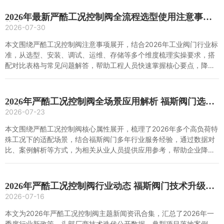
2026年最新严酷工况控制阀全流程选型使用注意事项
指南
2026-07-30
本文围绕严酷工况控制阀注意事项展开，结合2026年工业阀门行业标
准，从选型、安装、调试、运维、存储等多个维度梳理实操要求，搭
配对比表格与常见问题解答，帮助工程人员快速掌握核心要点，降低
设备故障风险。
2026年严酷工况控制阀全场景应用解析 福斯阀门选型
指南
2026-07-23
本文围绕严酷工况控制阀核心属性展开，梳理了2026年多个高负荷特
殊工况下的适配场景，结合福斯阀门多年行业服务经验，通过数据对
比、案例解析等方式，为相关从业人员提供应用参考，帮助企业降低
工况泄漏、设备损耗等运营风险。
2026年严酷工况控制阀行业动态 福斯阀门技术升级资
讯汇总
2026-07-16
本文为2026年严酷工况控制阀主题新闻资讯合集，汇总了2026年一
季度行业新政策、头部厂商技术迭代公开数据、典型项目落地案例，